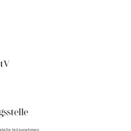
StV
sstelle
sstelle teilzunehmen.